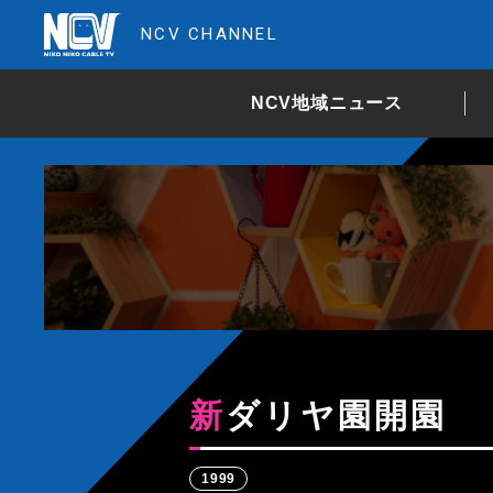
NCV CHANNEL
NCV地域ニュース
新ダリヤ園開園
1999