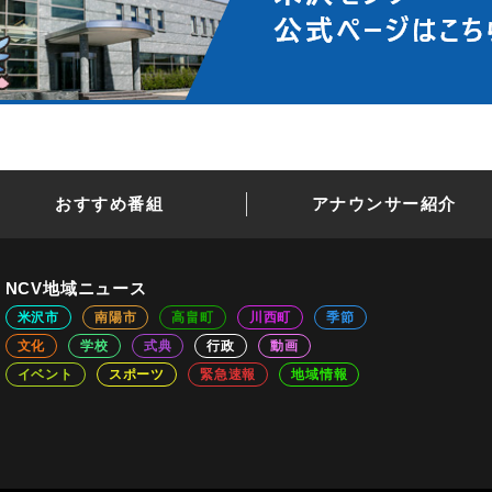
おすすめ番組
アナウンサー紹介
NCV地域ニュース
米沢市
南陽市
高畠町
川西町
季節
文化
学校
式典
行政
動画
イベント
スポーツ
緊急速報
地域情報