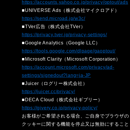
https://accounts.yahoo.co.jp/privacy/optout/ads
■UNIVERSE Ads（株式会社マイクロアド）
https://send.microad.jp/w3c/
■TVer広告（株式会社TVer）
https://privacy.tver.jp/privacy-settings/
■Google Analytics（Google LLC）
https://tools.google.com/dlpage/gaoptout/
■Microsoft Clarity（Microsoft Corporation）
https://account.microsoft.com/privacy/ad-
settings/signedout?lang=ja-JP
■Juicer（ログリー株式会社）
https://juicer.cc/privacy/
■DECA Cloud（株式会社ギブリー）
https://givery.co.jp/privacy-policy/
お客様がご希望される場合、ご自身でブラウザの
クッキーに関する機能を停止又は無効にすること