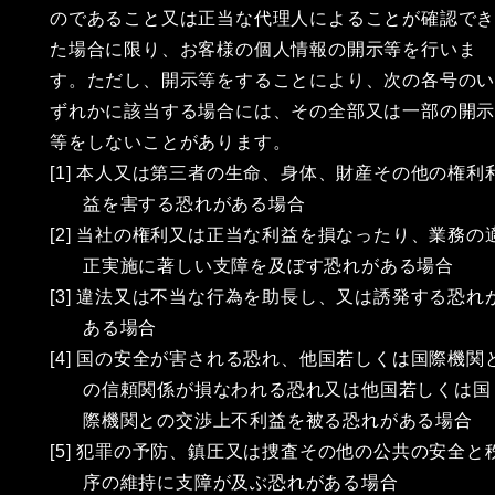
のであること又は正当な代理人によることが確認で
た場合に限り、お客様の個人情報の開示等を行いま
す。ただし、開示等をすることにより、次の各号の
ずれかに該当する場合には、その全部又は一部の開
等をしないことがあります。
[1] 本人又は第三者の生命、身体、財産その他の権利
益を害する恐れがある場合
[2] 当社の権利又は正当な利益を損なったり、業務の
正実施に著しい支障を及ぼす恐れがある場合
[3] 違法又は不当な行為を助長し、又は誘発する恐れ
ある場合
[4] 国の安全が害される恐れ、他国若しくは国際機関
の信頼関係が損なわれる恐れ又は他国若しくは国
際機関との交渉上不利益を被る恐れがある場合
[5] 犯罪の予防、鎮圧又は捜査その他の公共の安全と
序の維持に支障が及ぶ恐れがある場合