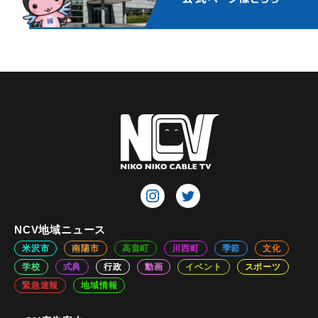
NCV地域ニュース
米沢市
南陽市
高畠町
川西町
季節
文化
学校
式典
行政
動画
イベント
スポーツ
緊急速報
地域情報