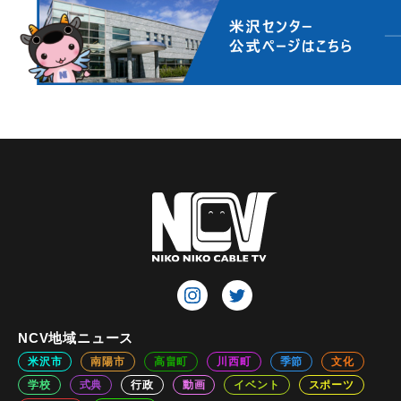
NCV地域ニュース
米沢市
南陽市
高畠町
川西町
季節
文化
学校
式典
行政
動画
イベント
スポーツ