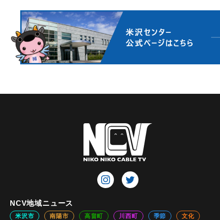
NCV地域ニュース
米沢市
南陽市
高畠町
川西町
季節
文化