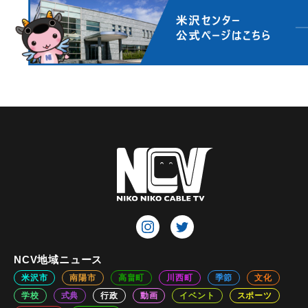
NCV地域ニュース
米沢市
南陽市
高畠町
川西町
季節
文化
学校
式典
行政
動画
イベント
スポーツ