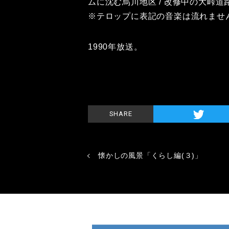
ムに沈む烏川地区 / 改修中の大峠道
※テロップに表記の音楽は流れませ
1990年放送。
SHARE
懐かしの風景「くらし編(３)」