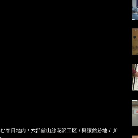
春日地内 / 六部舘山線花沢工区 / 興譲館跡地 / ダ