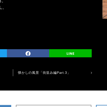
路。
ん。
懐かしの風景「街並み編Part.3」