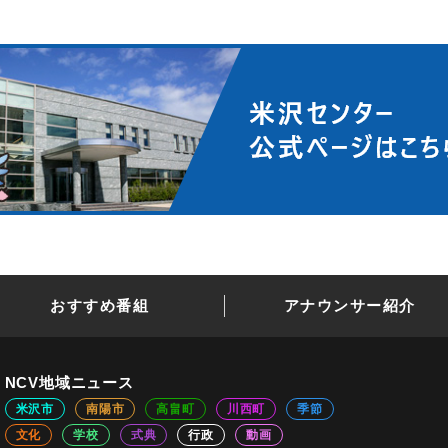
おすすめ番組
アナウンサー紹介
NCV地域ニュース
米沢市
南陽市
高畠町
川西町
季節
文化
学校
式典
行政
動画