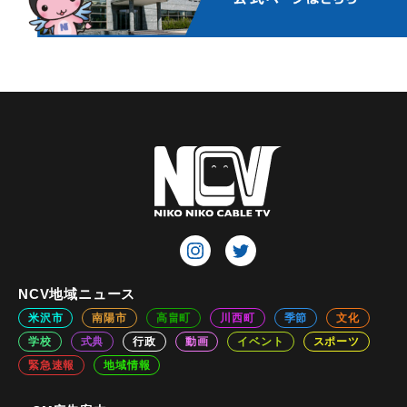
NCV地域ニュース
米沢市
南陽市
高畠町
川西町
季節
文化
学校
式典
行政
動画
イベント
スポーツ
緊急速報
地域情報