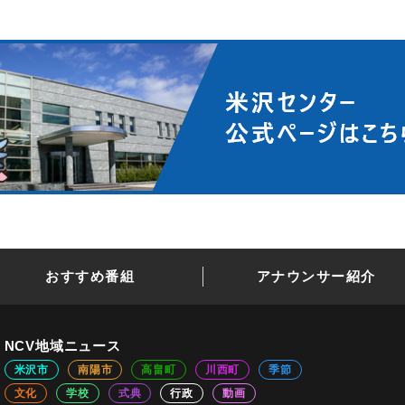
おすすめ番組
アナウンサー紹介
NCV地域ニュース
米沢市
南陽市
高畠町
川西町
季節
文化
学校
式典
行政
動画