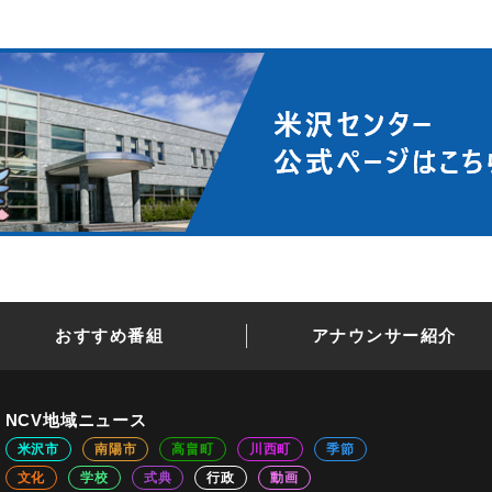
おすすめ番組
アナウンサー紹介
NCV地域ニュース
米沢市
南陽市
高畠町
川西町
季節
文化
学校
式典
行政
動画