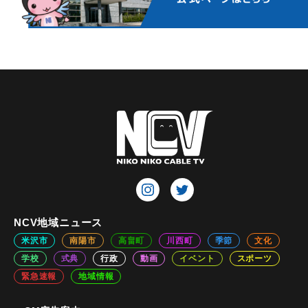
NCV地域ニュース
米沢市
南陽市
高畠町
川西町
季節
文化
学校
式典
行政
動画
イベント
スポーツ
緊急速報
地域情報