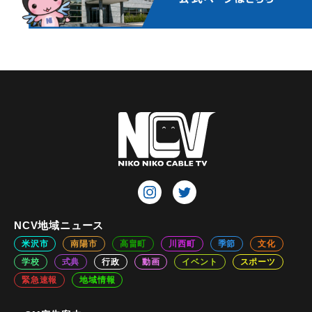
NCV地域ニュース
米沢市
南陽市
高畠町
川西町
季節
文化
学校
式典
行政
動画
イベント
スポーツ
緊急速報
地域情報