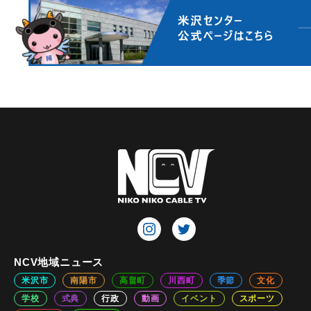
NCV地域ニュース
米沢市
南陽市
高畠町
川西町
季節
文化
学校
式典
行政
動画
イベント
スポーツ