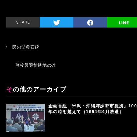
SHARE
民の父母石碑
藩校興譲館跡地の碑
その他のアーカイブ
企画番組「米沢・沖縄姉妹都市提携」100
年の時を越えて（1994年4月放送）