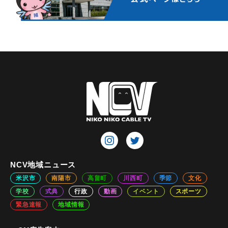
NCV地域ニュース
米沢市
南陽市
高畠町
川西町
季節
文化
学校
式典
行政
動画
イベント
スポーツ
緊急速報
地域情報