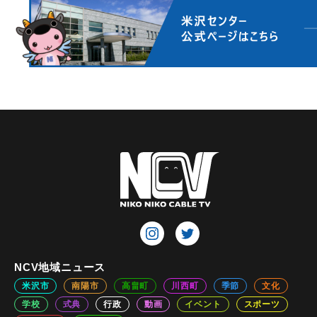
NCV地域ニュース
米沢市
南陽市
高畠町
川西町
季節
文化
学校
式典
行政
動画
イベント
スポーツ