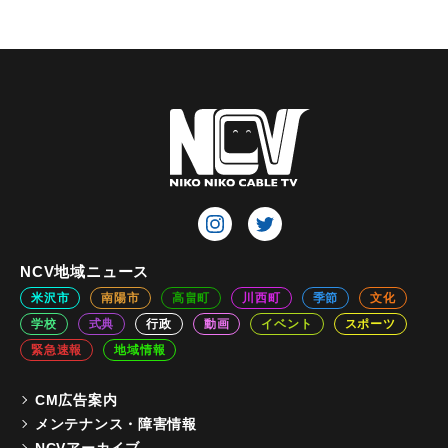
NCV地域ニュース
米沢市
南陽市
高畠町
川西町
季節
文化
学校
式典
行政
動画
イベント
スポーツ
緊急速報
地域情報
CM広告案内
メンテナンス・障害情報
NCVアーカイブ