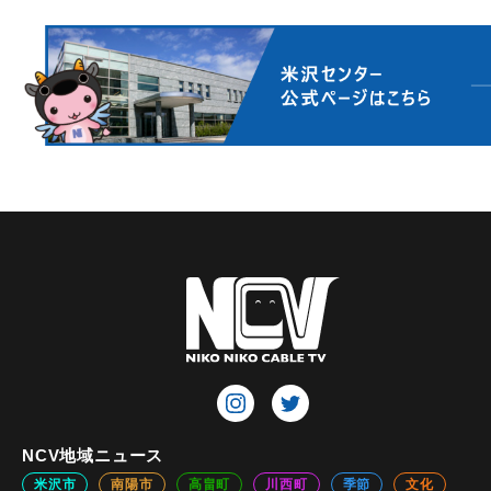
NCV地域ニュース
米沢市
南陽市
高畠町
川西町
季節
文化