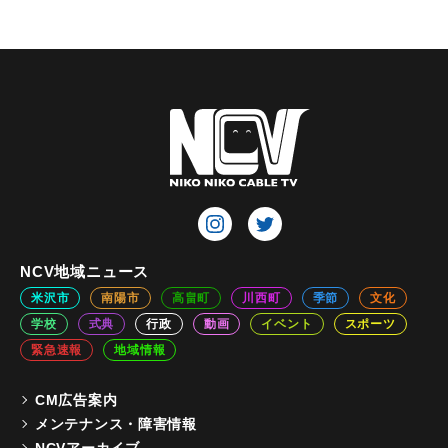
NCV地域ニュース
米沢市
南陽市
高畠町
川西町
季節
文化
学校
式典
行政
動画
イベント
スポーツ
緊急速報
地域情報
CM広告案内
メンテナンス・障害情報
NCVアーカイブ