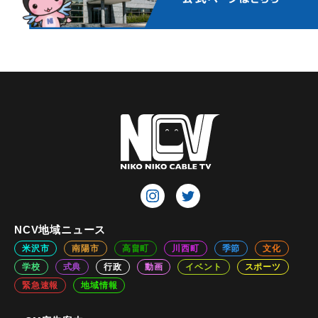
NCV地域ニュース
米沢市
南陽市
高畠町
川西町
季節
文化
学校
式典
行政
動画
イベント
スポーツ
緊急速報
地域情報