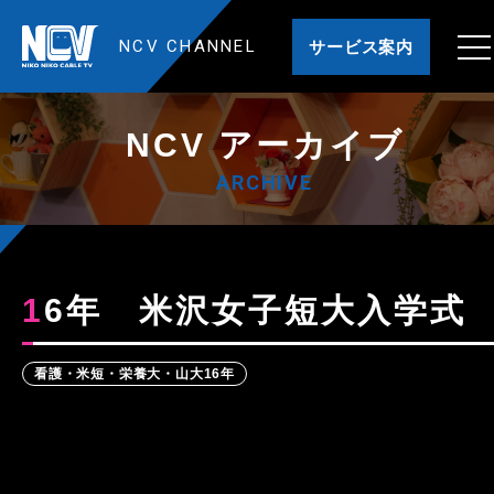
NCV CHANNEL
サービス案内
NCV アーカイブ
ARCHIVE
16年 米沢女子短大入学式
看護・米短・栄養大・山大16年