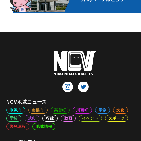
NCV地域ニュース
米沢市
南陽市
高畠町
川西町
季節
文化
学校
式典
行政
動画
イベント
スポーツ
緊急速報
地域情報