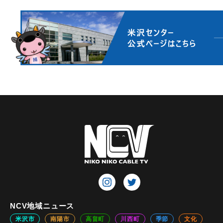
NCV地域ニュース
米沢市
南陽市
高畠町
川西町
季節
文化