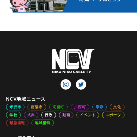
NCV地域ニュース
米沢市
南陽市
高畠町
川西町
季節
文化
学校
式典
行政
動画
イベント
スポーツ
緊急速報
地域情報