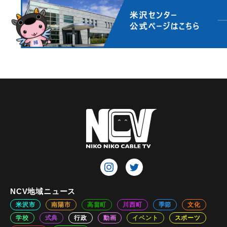
NCV地域ニュース
米沢市
南陽市
高畠町
川西町
季節
文化
学校
式典
行政
動画
イベント
スポーツ