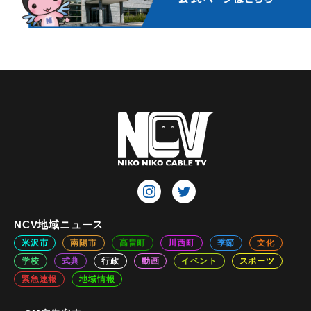
NCV地域ニュース
米沢市
南陽市
高畠町
川西町
季節
文化
学校
式典
行政
動画
イベント
スポーツ
緊急速報
地域情報