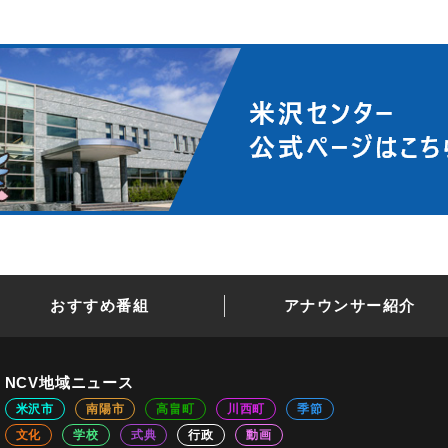
おすすめ番組
アナウンサー紹介
NCV地域ニュース
米沢市
南陽市
高畠町
川西町
季節
文化
学校
式典
行政
動画