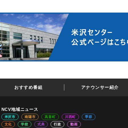
おすすめ番組
アナウンサー紹介
NCV地域ニュース
米沢市
南陽市
高畠町
川西町
季節
文化
学校
式典
行政
動画