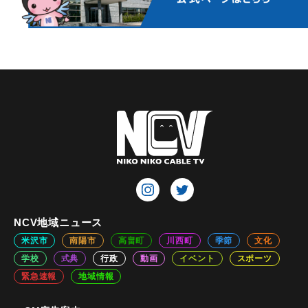
NCV地域ニュース
米沢市
南陽市
高畠町
川西町
季節
文化
学校
式典
行政
動画
イベント
スポーツ
緊急速報
地域情報