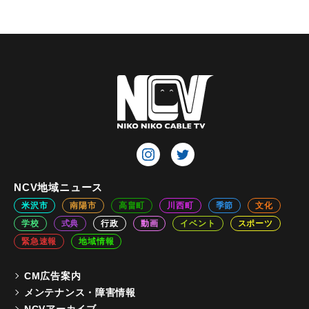
NCV地域ニュース
米沢市
南陽市
高畠町
川西町
季節
文化
学校
式典
行政
動画
イベント
スポーツ
緊急速報
地域情報
CM広告案内
メンテナンス・障害情報
NCVアーカイブ