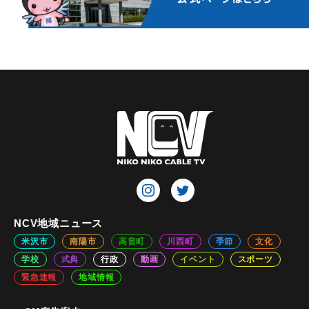
NCV地域ニュース
米沢市
南陽市
高畠町
川西町
季節
文化
学校
式典
行政
動画
イベント
スポーツ
緊急速報
地域情報