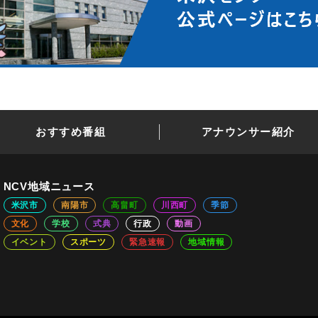
おすすめ番組
アナウンサー紹介
NCV地域ニュース
米沢市
南陽市
高畠町
川西町
季節
文化
学校
式典
行政
動画
イベント
スポーツ
緊急速報
地域情報