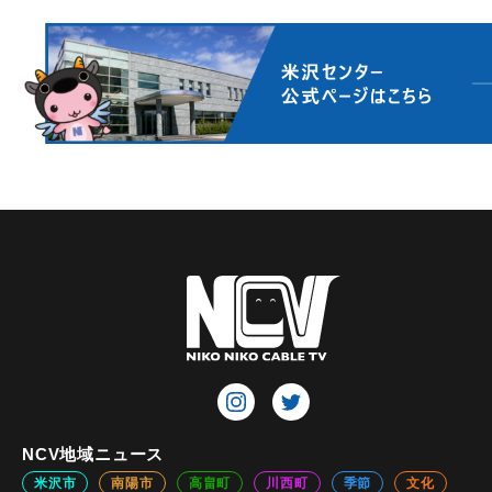
NCV地域ニュース
米沢市
南陽市
高畠町
川西町
季節
文化