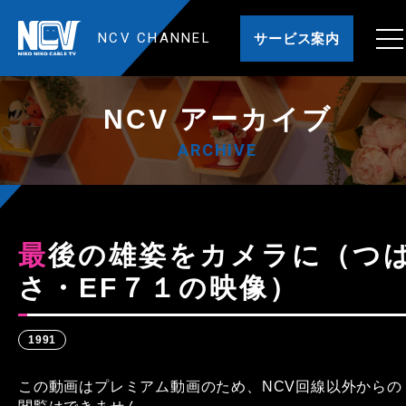
NCV CHANNEL
サービス案内
NCV アーカイブ
ARCHIVE
最後の雄姿をカメラに（つば
さ・EF７１の映像）
1991
この動画はプレミアム動画のため、NCV回線以外からの