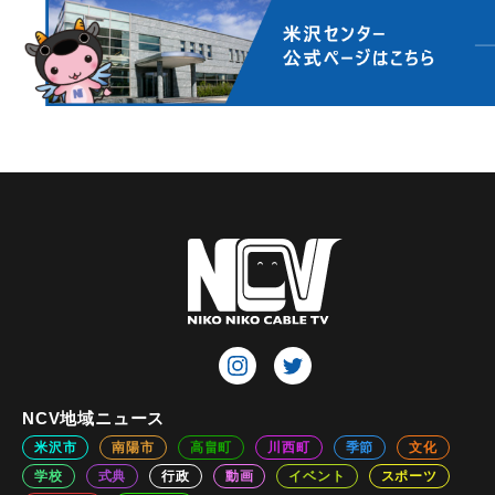
NCV地域ニュース
米沢市
南陽市
高畠町
川西町
季節
文化
学校
式典
行政
動画
イベント
スポーツ