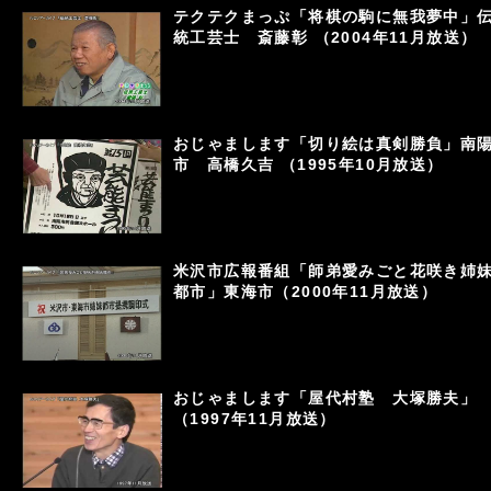
テクテクまっぷ「将棋の駒に無我夢中」
統工芸士 斎藤彰 （2004年11月放送）
おじゃまします「切り絵は真剣勝負」南
市 高橋久吉 （1995年10月放送）
米沢市広報番組「師弟愛みごと花咲き姉
都市」東海市（2000年11月放送）
おじゃまします「屋代村塾 大塚勝夫」
（1997年11月放送）