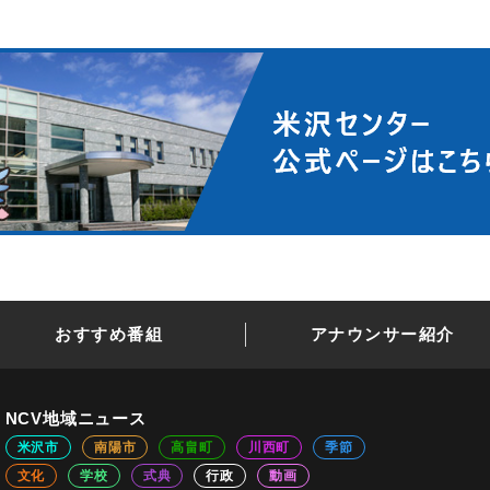
おすすめ番組
アナウンサー紹介
NCV地域ニュース
米沢市
南陽市
高畠町
川西町
季節
文化
学校
式典
行政
動画