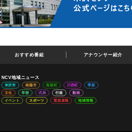
おすすめ番組
アナウンサー紹介
NCV地域ニュース
米沢市
南陽市
高畠町
川西町
季節
文化
学校
式典
行政
動画
イベント
スポーツ
緊急速報
地域情報