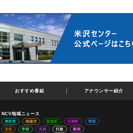
おすすめ番組
アナウンサー紹介
NCV地域ニュース
米沢市
南陽市
高畠町
川西町
季節
文化
学校
式典
行政
動画