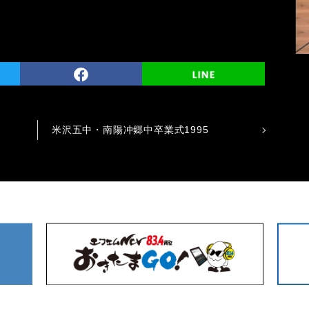
米沢五中・南陽冲郷中卒業式1995