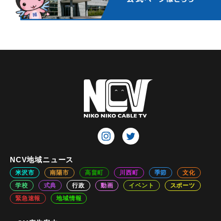
NCV地域ニュース
米沢市
南陽市
高畠町
川西町
季節
文化
学校
式典
行政
動画
イベント
スポーツ
緊急速報
地域情報