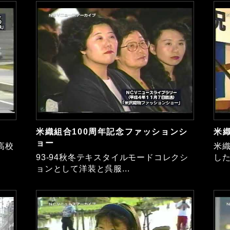
米織組合100周年記念ファッションシ
米織
ョー
高校
米織
93-94秋冬テキスタイルモードコレクシ
した
ョンとして洋装と呉服...