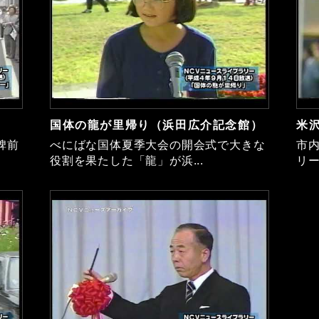
国体の龍が里帰り（浜田広介記念館）
米
碑前
べにばな国体夏季大会の開会式で大きな
市
役割を果たした「龍」が浜...
リー