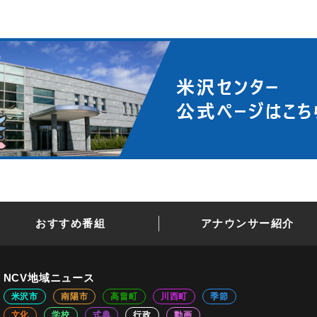
おすすめ番組
アナウンサー紹介
NCV地域ニュース
米沢市
南陽市
高畠町
川西町
季節
文化
学校
式典
行政
動画