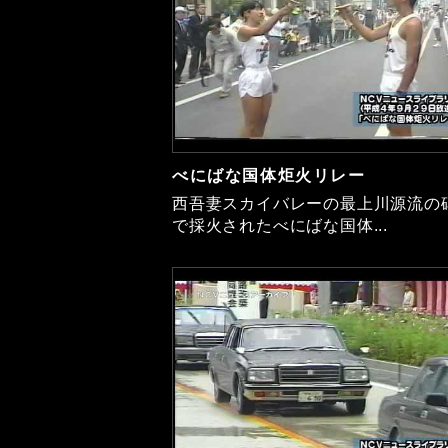
べにばな国体炬火リレー
西吾妻スカイバレーの最上川源流の
で採火されたべにばな国体...