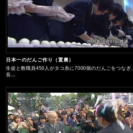
日本一のだんご作り（置農）
生徒と教職員450人がタコ糸に7000個のだんごをつなぎ
長...