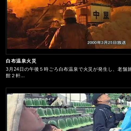
白布温泉火災
3月24日の午後５時ごろ白布温泉で火災が発生し、老舗
館２軒...