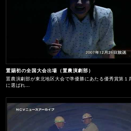
置賜初の全国大会出場（置農演劇部）
置農演劇部が東北地区大会で準優勝にあたる優秀賞第１
に選ばれ...