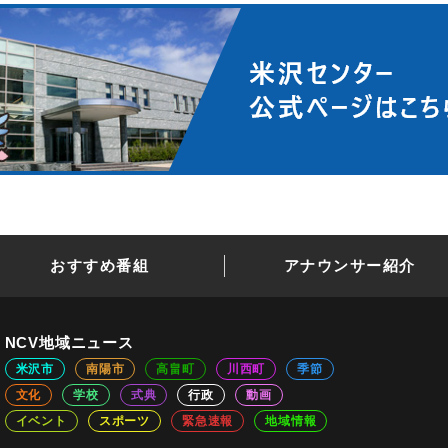
おすすめ番組
アナウンサー紹介
NCV地域ニュース
米沢市
南陽市
高畠町
川西町
季節
文化
学校
式典
行政
動画
イベント
スポーツ
緊急速報
地域情報