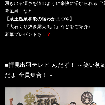
湧き出る源泉を滝のように豪快に浴びられる「
滝風呂」など
【蔵王温泉和歌の宿わかまつや】
「大石くり抜き露天風呂」などをご紹介♪
豪華プレゼントも
！？
■拝見出羽テレビ んだず！ ～笑い初
だよ 全員集合！～