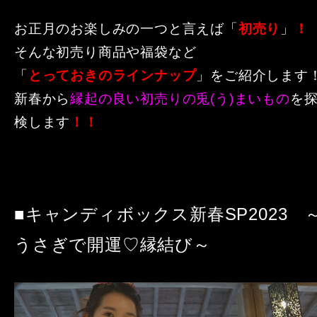
お正月のお楽しみの一つと言えば「
初売り
」
！
そんな初売り商品や福袋など
「
とっておきのラインナップ
」をご紹介します
新春から
縁起の良い初売りの兎(う)まいもの
を
検します
！！
■キャンディボックス新春SP2023 
うさぎで開運♡縁結び～