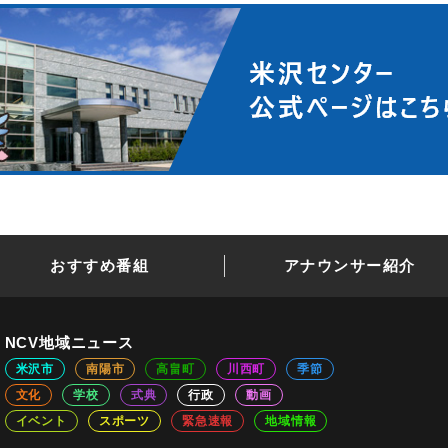
おすすめ番組
アナウンサー紹介
NCV地域ニュース
米沢市
南陽市
高畠町
川西町
季節
文化
学校
式典
行政
動画
イベント
スポーツ
緊急速報
地域情報