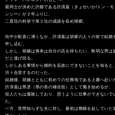
親同士が決めた許婚である許清嘉（きょせいか/トン・モ
ンシー）が２年ぶりに、
二度目の科挙で第２位の成績を収め帰郷。
街中が歓喜に沸くなか、許清嘉は胡家の人々の前で結婚
申し込む。
しかし、胡嬌は将来は自分の店を持ちたい、軟弱な男は
だと逃げ回る。
しかしある事情から婚約を反故にできないことを知ると
渋々合意するのだった。
結婚後、胡嬌とともに初めての任務地である上庸へ赴い
許清嘉は県丞（県の長の補佐役）として働き始めるが、
役人たちは腐敗しており、思うように仕事ができないで
た。
一方、世間知らずな夫に対し、最初は癇癪を起していた