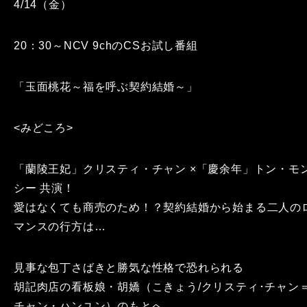
4/14（金）
20：30～NCV 9chのCSお試し番組
「玉面桃花～福を呼ぶ契約結婚～」
<みどころ>
「蘭陵王妃」クリスティ・チャン ×「慶余年」トン・モ
シー 共演！
愛はなくても商売のため！？契約結婚から始まる二人の
マンスの行方は…
見事な包丁さばきと勝気な性格で恐れられる
胡記肉店の看板娘・胡嬌（こきょう/クリスティ･チャン
チャン・ハンユン）のもとへ、