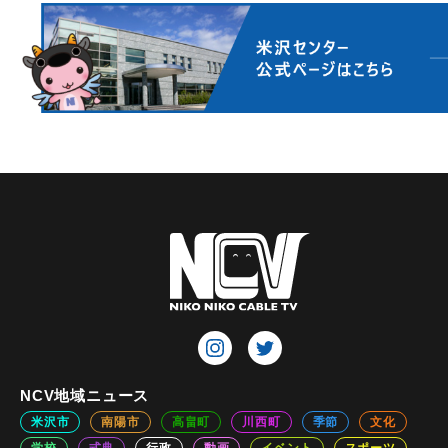
NCV地域ニュース
米沢市
南陽市
高畠町
川西町
季節
文化
学校
式典
行政
動画
イベント
スポーツ