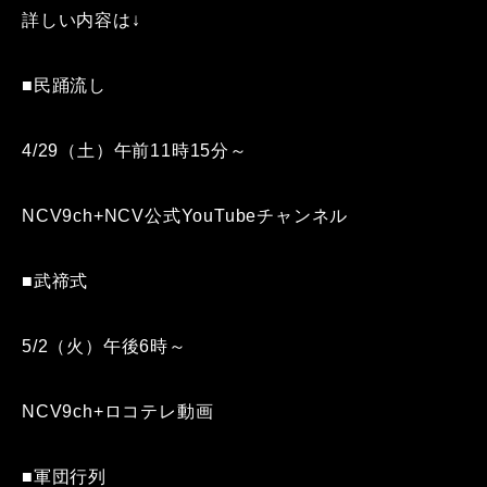
詳しい内容は↓
■民踊流し
4/29（土）午前11時15分～
NCV9ch+NCV公式YouTubeチャンネル
■武禘式
5/2（火）午後6時～
NCV9ch+ロコテレ動画
■軍団行列