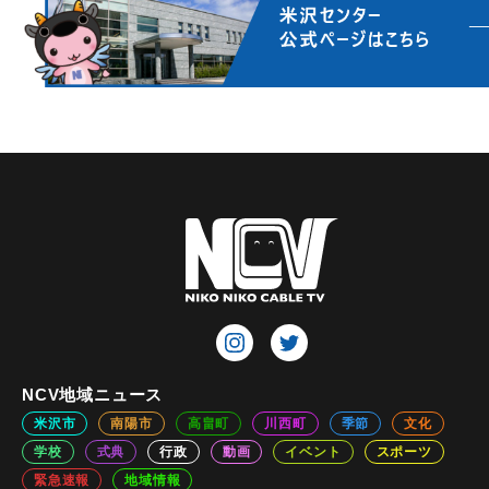
NCV地域ニュース
米沢市
南陽市
高畠町
川西町
季節
文化
学校
式典
行政
動画
イベント
スポーツ
緊急速報
地域情報