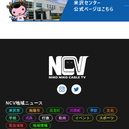
NCV地域ニュース
米沢市
南陽市
高畠町
川西町
季節
文化
学校
式典
行政
動画
イベント
スポーツ
緊急速報
地域情報