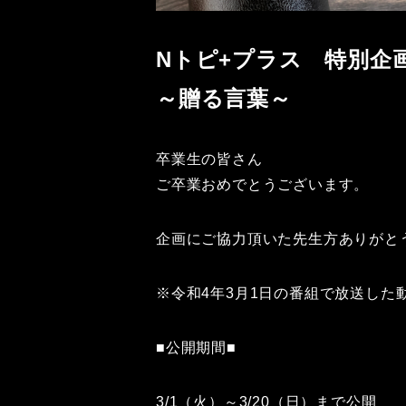
Nトピ+プラス 特別企
～贈る言葉～
卒業生の皆さん
ご卒業おめでとうございます。
企画にご協力頂いた先生方ありがと
※令和4年3月1日の番組で放送した
■公開期間■
3/1（火）～3/20（日）まで公開