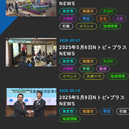
NEWS
米沢市
南陽市
高畠町
川西町
季節
文化
式典
行政
イベント
地域情報
2025.05.07
2025年5月6日Nトピ＋プラス
NEWS
米沢市
南陽市
高畠町
川西町
学校
動画
イベント
スポーツ
地域情報
2025.05.10
2025年5月9日Nトピ+プラス
NEWS
米沢市
南陽市
季節
行政
地域情報