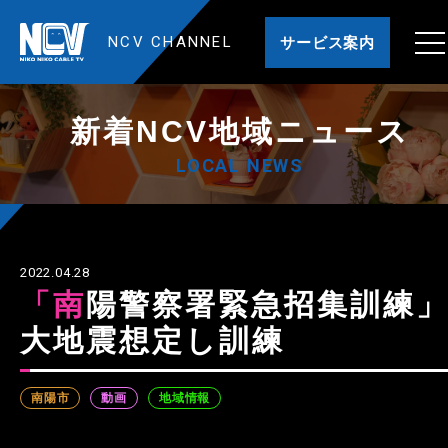
NCV CHANNEL
サービス案内
新着NCV地域ニュース
LOCAL NEWS
2022.04.28
「南陽警察署緊急招集訓練」
大地震想定し訓練
南陽市
動画
地域情報