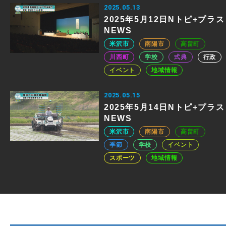
2025.05.13
2025年5月12日Nトピ+プラス
NEWS
米沢市
南陽市
高畠町
川西町
学校
式典
行政
イベント
地域情報
2025.05.15
2025年5月14日Nトピ+プラス
NEWS
米沢市
南陽市
高畠町
季節
学校
イベント
スポーツ
地域情報